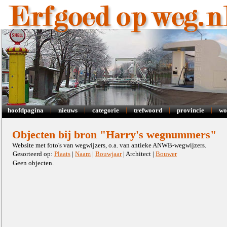
|
|
|
|
|
hoofdpagina
nieuws
categorie
trefwoord
provincie
wo
Objecten bij bron "Harry's wegnummers"
Website met foto's van wegwijzers, o.a. van antieke ANWB-wegwijzers.
Gesorteerd op:
Plaats
|
Naam
|
Bouwjaar
| Architect |
Bouwer
Geen objecten.