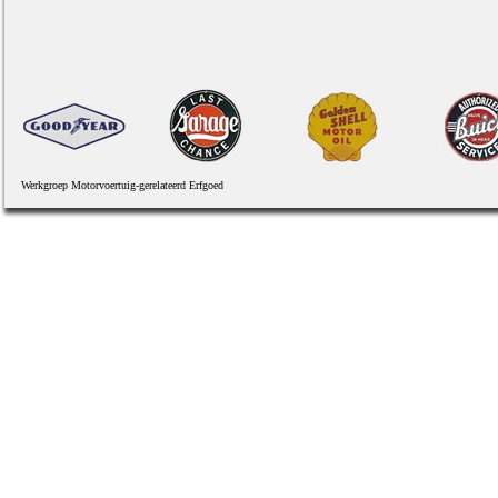
Werkgroep Motorvoertuig-gerelateerd Erfgoed